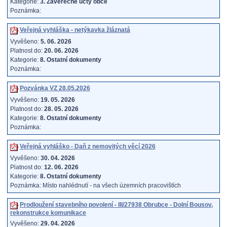
Kategorie:
3. Závěrečné účty obce
Poznámka:
Veřejná vyhláška - netýkavka žláznatá
Vyvěšeno:
5. 06. 2026
Platnost do:
20. 06. 2026
Kategorie:
8. Ostatní dokumenty
Poznámka:
Pozvánka VZ 28.05.2026
Vyvěšeno:
19. 05. 2026
Platnost do:
28. 05. 2026
Kategorie:
8. Ostatní dokumenty
Poznámka:
Veřejná vyhláško - Daň z nemovitých věcí 2026
Vyvěšeno:
30. 04. 2026
Platnost do:
12. 06. 2026
Kategorie:
8. Ostatní dokumenty
Poznámka: Místo nahlédnutí - na všech územních pracovištích
Prodloužení stavebního povolení - III/27938 Obrubce - Dolní Bousov,
rekonstrukce komunikace
Vyvěšeno:
29. 04. 2026