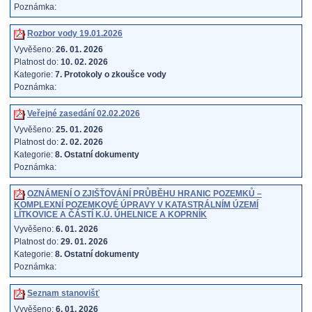
Poznámka:
Rozbor vody 19.01.2026
Vyvěšeno:
26. 01. 2026
Platnost do:
10. 02. 2026
Kategorie:
7. Protokoly o zkoušce vody
Poznámka:
Veřejné zasedání 02.02.2026
Vyvěšeno:
25. 01. 2026
Platnost do:
2. 02. 2026
Kategorie:
8. Ostatní dokumenty
Poznámka:
OZNÁMENÍ O ZJIŠŤOVÁNÍ PRŮBĚHU HRANIC POZEMKŮ –
KOMPLEXNÍ POZEMKOVÉ ÚPRAVY V KATASTRÁLNÍM ÚZEMÍ
LÍTKOVICE A ČÁSTÍ K.Ú. ÚHELNICE A KOPRNÍK
Vyvěšeno:
6. 01. 2026
Platnost do:
29. 01. 2026
Kategorie:
8. Ostatní dokumenty
Poznámka:
Seznam stanovišť
Vyvěšeno:
6. 01. 2026