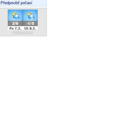
Předpověď počasí
meteopress