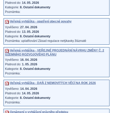
Platnost do:
14. 05. 2026
Kategorie:
8. Ostatní dokumenty
Poznámka:
Veřejná vyhláška - opatření obecné povahy
Vyvěšeno:
27. 04. 2026
Platnost do:
13. 05. 2026
Kategorie:
8. Ostatní dokumenty
Poznámka: uplatňování Zásad regulace netýkavky žláznaté
Veřejná vyhláška - VEŘEJNÉ PROJEDNÁNÍ NÁVRHU ZMĚNY Č. 2
ÚZEMNÍHO ROZVOJOVÉHO PLÁNU
Vyvěšeno:
16. 04. 2026
Platnost do:
1. 05. 2026
Kategorie:
8. Ostatní dokumenty
Poznámka:
Veřejná vyhláška - DAŇ Z NEMOVITÝCH VĚCÍ NA ROK 2026
Vyvěšeno:
14. 04. 2026
Platnost do:
14. 05. 2026
Kategorie:
8. Ostatní dokumenty
Poznámka:
Oznámení o vyhlášení právního předpisu