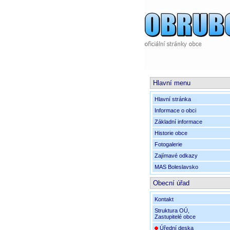
Hlavní menu
Hlavní stránka
Informace o obci
Základní informace
Historie obce
Fotogalerie
Zajímavé odkazy
MAS Boleslavsko
Obecní úřad
Kontakt
Struktura OÚ,
Zastupitelé obce
Úřední deska