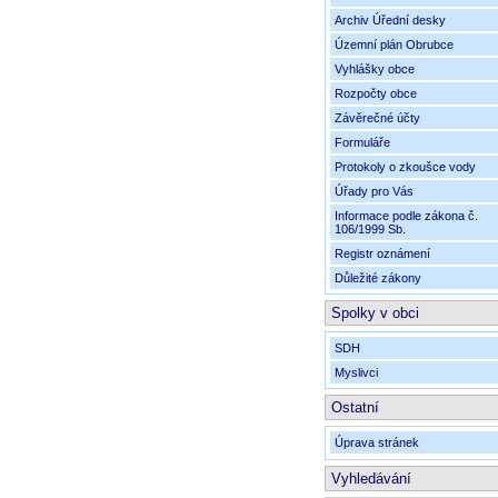
Archiv Úřední desky
Územní plán Obrubce
Vyhlášky obce
Rozpočty obce
Závěrečné účty
Formuláře
Protokoly o zkoušce vody
Úřady pro Vás
Informace podle zákona č.
106/1999 Sb.
Registr oznámení
Důležité zákony
Spolky v obci
SDH
Myslivci
Ostatní
Úprava stránek
Vyhledávání