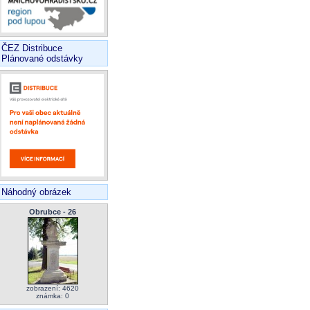
ČEZ Distribuce
Plánované odstávky
Náhodný obrázek
Obrubce - 26
zobrazení: 4620
známka: 0